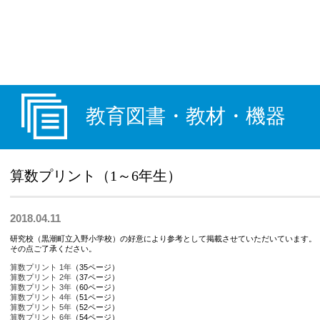
教育研究所
黒潮町
教育図書・教材・機器
算数プリント（1～6年生）
2018.04.11
研究校（黒潮町立入野小学校）の好意により参考として掲載させていただいています。
その点ご了承ください。
算数プリント 1年
（35ページ）
算数プリント 2年
（37ページ）
算数プリント 3年
（60ページ）
算数プリント 4年
（51ページ）
算数プリント 5年
（52ページ）
算数プリント 6年
（54ページ）