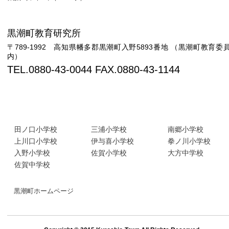
黒潮町教育研究所
〒789-1992 高知県幡多郡黒潮町入野5893番地 （黒潮町教育委
内）
TEL.0880-43-0044 FAX.0880-43-1144
黒潮町 小・中学校リンク
田ノ口小学校
三浦小学校
南郷小学校
上川口小学校
伊与喜小学校
拳ノ川小学校
入野小学校
佐賀小学校
大方中学校
佐賀中学校
黒潮町ホームページ